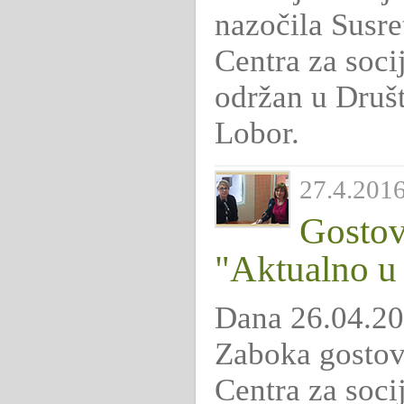
nazočila Susre
Centra za socij
održan u Druš
Lobor.
27.4.2016
Gostov
"Aktualno u
Dana 26.04.20
Zaboka gostova
Centra za soci