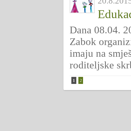
20.8.2015
Edukac
Dana 08.04. 20
Zabok organizi
imaju na smje
roditeljske skr
1
2