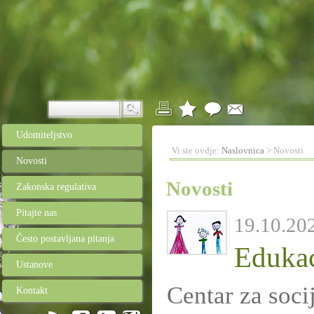
Udomiteljstvo
Vi ste ovdje:
Naslovnica
> Novosti
Novosti
Novosti
Zakonska regulativa
Pitajte nas
19.10.202
Često postavljana pitanja
Edukaci
Ustanove
Centar za soci
Kontakt