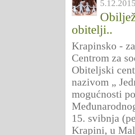
5.12.2015.
Obilje
obitelji..
Krapinsko - za
Centrom za so
Obiteljski cen
nazivom „ Jedn
mogućnosti po
Međunarodnog d
15. svibnja (p
Krapini, u Ma