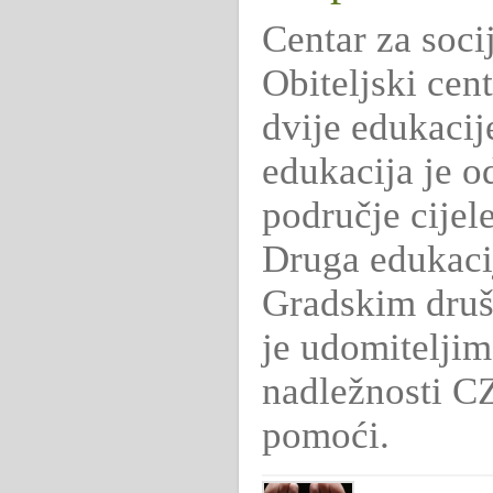
Centar za soc
Obiteljski cen
dvije edukacij
edukacija je o
područje cijel
Druga edukacij
Gradskim druš
je udomiteljim
nadležnosti C
pomoći.