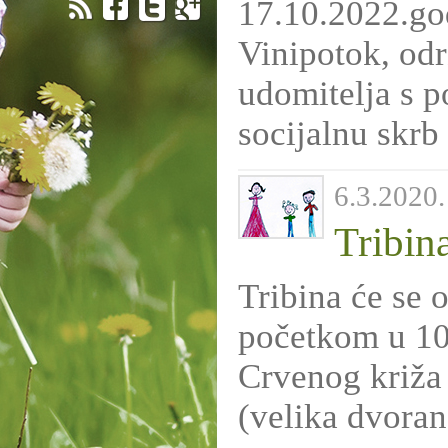
17.10.2022.go
Vinipotok, od
udomitelja s p
socijalnu skrb 
6.3.2020.
Tribin
Tribina će se 
početkom u 10.
Crvenog križa 
(velika dvoran