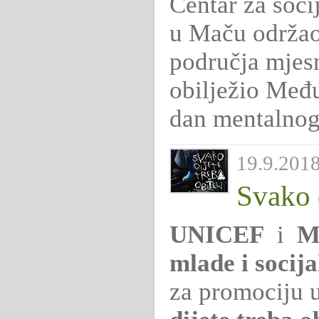
Centar za socij
u Maču održao
područja mjesn
obilježio Među
dan mentalnog
19.9.2018
Svako d
UNICEF
i
Mi
mlade i socija
za promociju 