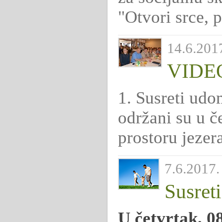
"Otvori srce, 
14.6.2017
VIDEO:
1. Susreti udo
održani su u če
prostoru jezer
7.6.2017. 
Susret
U četvrtak, 08