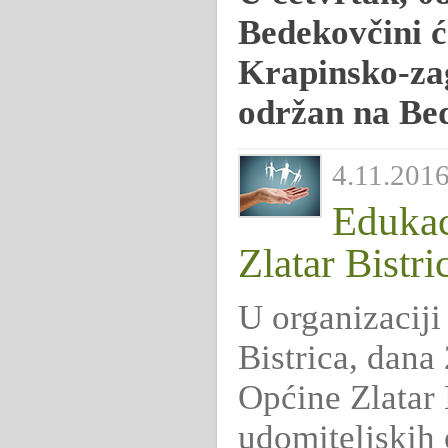
Bedekovčini ć
Krapinsko-zag
održan na Be
4.11.2016.
Edukaci
Zlatar Bistri
U organizaciji
Bistrica, dana
Općine Zlatar 
udomiteljskih o