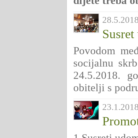
dijete treba o
28.5.2018
Susret 
Povodom među
socijalnu skrb
24.5.2018. go
obitelji s pod
23.1.2018
Promot
1.Susreti udom