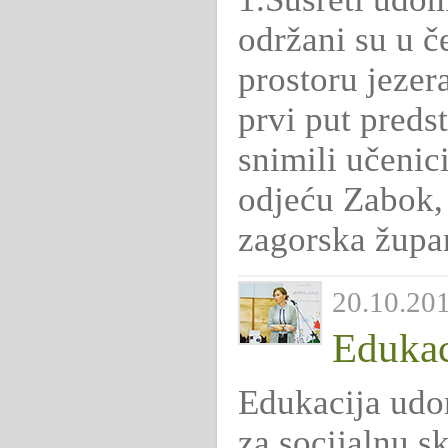
održani su u če
prostoru jezer
prvi put preds
snimili učenici
odjeću Zabok, 
zagorska župan
20.10.201
Edukac
Edukacija udom
za socijalnu sk